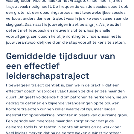
vaardigheden. Hoe complexer het vraagstuk, hoe meer tijd het
traject vaak nodig heeft. De frequentie van de sessies speelt ook
een grote rol: een coachingsproces met tweewekelijkse sessies
verloopt anders dan een traject waarin je elke week samen aan de
slag gaat. Daarnaast is jouw eigen inzet belangrijk. Als je actief
oefent met feedback en nieuwe inzichten, haal je sneller
vooruitgang. Een coach helpt je richting te vinden, maar het is
jouw verantwoordelijkheid om die stap vooruit telkens te zetten.
Gemiddelde tijdsduur van
een effectief
leiderschapstraject
Hoewel geen traject identiek is, zien we in de praktijk dat een
effectief coachingsproces vaak tussen de drie en zes maanden
duurt. Dit geeft voldoende tijd om patronen te herkennen, nieuw
gedrag te oefenen en blijvende veranderingen op te bouwen.
Kortere trajecten kunnen zeker waardevol zijn, maar leiden
meestal tot oppervlakkige inzichten in plaats van duurzame groei.
Een periode van meerdere maanden zorgt ervoor dat je de
geleerde tools kunt testen in echte situaties op de werkvloer.
Veel leiders merken dat na de eerste weken al winst zichtbaar