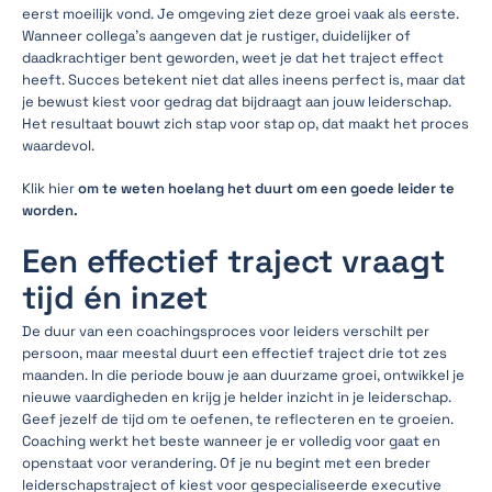
eerst moeilijk vond. Je omgeving ziet deze groei vaak als eerste.
Wanneer collega’s aangeven dat je rustiger, duidelijker of
daadkrachtiger bent geworden, weet je dat het traject effect
heeft. Succes betekent niet dat alles ineens perfect is, maar dat
je bewust kiest voor gedrag dat bijdraagt aan jouw leiderschap.
Het resultaat bouwt zich stap voor stap op, dat maakt het proces
waardevol.
Klik hier
om te weten hoelang het duurt om een goede leider te
worden.
Een effectief traject vraagt
tijd én inzet
De duur van een coachingsproces voor leiders verschilt per
persoon, maar meestal duurt een effectief traject drie tot zes
maanden. In die periode bouw je aan duurzame groei, ontwikkel je
nieuwe vaardigheden en krijg je helder inzicht in je leiderschap.
Geef jezelf de tijd om te oefenen, te reflecteren en te groeien.
Coaching werkt het beste wanneer je er volledig voor gaat en
openstaat voor verandering. Of je nu begint met een breder
leiderschapstraject of kiest voor gespecialiseerde executive