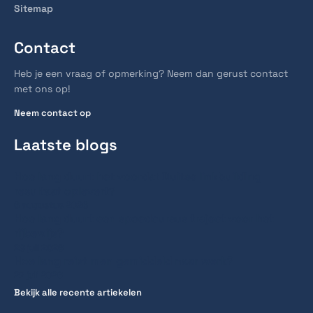
Sitemap
Contact
Heb je een vraag of opmerking? Neem dan gerust contact
met ons op!
Neem contact op
Laatste blogs
Hoe lang duurt het voordat Duitse linkbuilding
resultaat oplevert?
6 augustus 2026
Hoe lang duurt een spoedcursus traject voor het
rijbewijs?
28 juli 2026
Hoe lang reist men gemiddeld naar werk?
27 juli 2026
Bekijk alle recente artiekelen