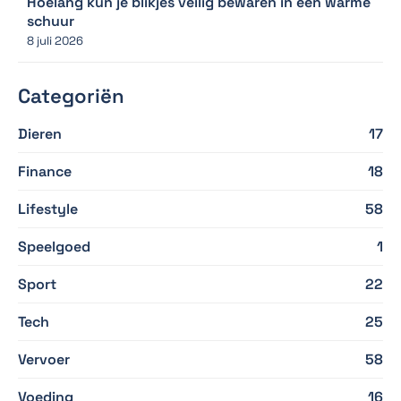
Hoelang kun je blikjes veilig bewaren in een warme
schuur
8 juli 2026
Categoriën
Dieren
17
Finance
18
Lifestyle
58
Speelgoed
1
Sport
22
Tech
25
Vervoer
58
Voeding
16