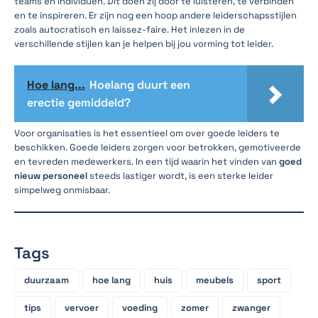
teams en individuen. Dit doen zij door te luisteren, te verbinden
en te inspireren. Er zijn nog een hoop andere leiderschapsstijlen
zoals autocratisch en laissez-faire. Het inlezen in de
verschillende stijlen kan je helpen bij jou vorming tot leider.
Hoe lang...
Hoelang duurt een
erectie gemiddeld?
Voor organisaties is het essentieel om over goede leiders te
beschikken. Goede leiders zorgen voor betrokken, gemotiveerde
en tevreden medewerkers. In een tijd waarin het vinden van
goed
nieuw personeel
steeds lastiger wordt, is een sterke leider
simpelweg onmisbaar.
Tags
duurzaam
hoe lang
huis
meubels
sport
tips
vervoer
voeding
zomer
zwanger