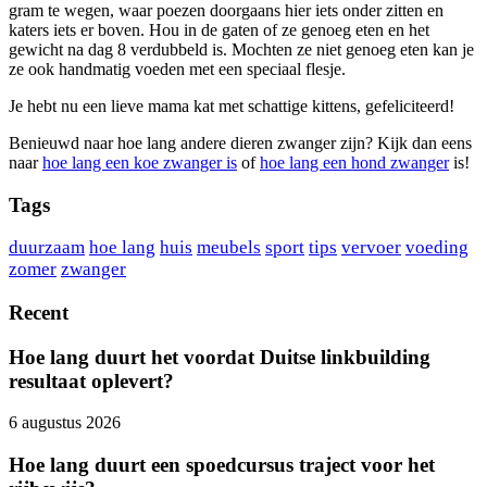
gram te wegen, waar poezen doorgaans hier iets onder zitten en
katers iets er boven. Hou in de gaten of ze genoeg eten en het
gewicht na dag 8 verdubbeld is. Mochten ze niet genoeg eten kan je
ze ook handmatig voeden met een speciaal flesje.
Je hebt nu een lieve mama kat met schattige kittens, gefeliciteerd!
Benieuwd naar hoe lang andere dieren zwanger zijn? Kijk dan eens
naar
hoe lang een koe zwanger is
of
hoe lang een hond zwanger
is!
Tags
duurzaam
hoe lang
huis
meubels
sport
tips
vervoer
voeding
zomer
zwanger
Recent
Hoe lang duurt het voordat Duitse linkbuilding
resultaat oplevert?
6 augustus 2026
Hoe lang duurt een spoedcursus traject voor het