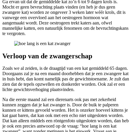
Ga ervan uit dat de gemiddelde kat zo’n 6 tot 9 dagen krols is.
Mocht er geen bevruchting plaats vinden (en heb je dus geen
zwangere kat) worden ze ongeveer 3 weken later wéér krols, dit is
vanwege een overvloed aan het oestrogeen hormoon wat
aangemaakt wordt. Deze oestrogeen trekt katers aan, ofwel
mannelijke katten, een natuurlijk fenomeen om de bevruchtingskans
te vergroten.
Verloop van de zwangerschap
Zoals we al zeiden, is de draagtijd van een kat gemiddeld 65 dagen.
Doorgaans zal je na een maand doorhebben dat je een zwangere kat
in huis hebt, dan komt namelijk pas de gewichtstoename. Je zult dan
zien dat de tepels opzwellen en donkerder worden. Ook zal er een
lichte gewichtsverhoging plaatsvinden.
Na die eerste maand zal een dierenarts ook pas met zekerheid
kunnen zeggen dat je kat zwanger is. Door de buik te palperen
kunnen er kittens gevoeld worden. Het is onzeker hoeveel kittens je
kat gaat baren, dat kan ook met een echo niet uitgesloten worden.
Dat kan alleen middels een röntgenfoto uitgesloten worden, dan heb
je ook een precies antwoord op de vraag: “hoe lang is een kat
zwanger”, want zonder metingen is het giswerk. Vraag aan je