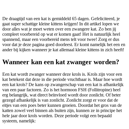
De draagtijd van een kat is gemiddeld 65 dagen. Gefeliciteerd, je
gaat super schattige kleine kittens krijgen! In dit artikel lopen we
door alles wat je moet weten over een zwangere kat. Zo ben jij
compleet voorbereid op wat er komen gaat! Het is natuurlijk heel
spannend, maar een voorbereid mens telt voor twee! Zorg er dus
voor dat je deze pagina goed doorleest. Er komt namelijk het een en
ander bij kijken wanneer je kat allemaal kleine kittens in zich heeft!
Wanneer kan een kat zwanger worden?
Een kat wordt zwanger wanneer deze krols is. Krols zijn voor een
kat betekent dat deze in die periode vruchtbaar is. Maar hoe wordt
een kat krols? De kans op zwangerschap van een kat is afhankelijk
van een paar factoren. Zo is het hormoon FSH (Follitropine) heel
erg belangrijk, wat direct beïnvloed wordt door zonlicht. Of beter
gezegd afhankelijk is van zonlicht. Zonlicht zorgt er voor dat de
eitjes van een poes beter kunnen groeien. Doordat het gros van de
katten zowel veel binnen als buiten zijn, kunnen ze in principe het
hele jaar door krols worden. Deze periode volgt een bepaald
systeem, namelijk: