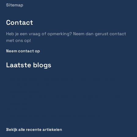
Sitemap
Contact
Heb je een vraag of opmerking? Neem dan gerust contact
met ons op!
Neem contact op
Laatste blogs
Hoe lang duurt het voordat Duitse linkbuilding
resultaat oplevert?
3 augustus 2026
Hoe lang duurt een spoedcursus traject voor het
rijbewijs?
28 juli 2026
Hoe lang reist men gemiddeld naar werk?
27 juli 2026
Bekijk alle recente artiekelen