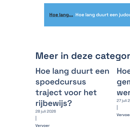
Hoe lang...
Hoe lang duurt een judo
Meer in deze categor
Hoe lang duurt een
Hoe
spoedcursus
gem
traject voor het
we
rijbewijs?
27 juli
|
28 juli 2026
Vervoe
|
Vervoer