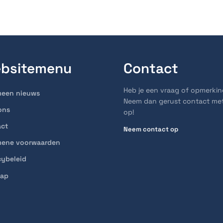
bsitemenu
Contact
Heb je een vraag of opmerki
meen nieuws
Neem dan gerust contact me
ons
op!
act
Neem contact op
mene voorwaarden
cybeleid
map