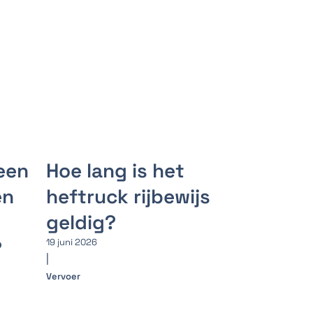
een
Hoe lang is het
en
heftruck rijbewijs
geldig?
?
19 juni 2026
|
Vervoer