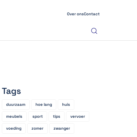
Over ons
Contact
Tags
duurzaam
hoe lang
huis
meubels
sport
tips
vervoer
voeding
zomer
zwanger