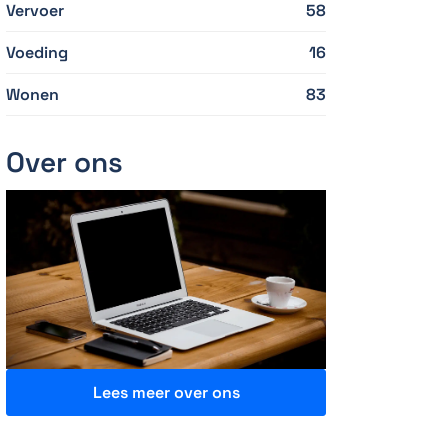
Vervoer
58
Voeding
16
Wonen
83
Over ons
Lees meer over ons