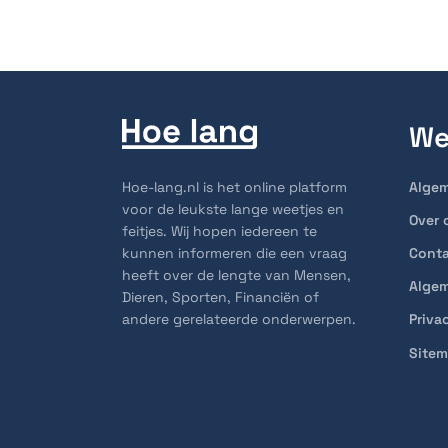
We
Hoe-lang.nl is het online platform
Alge
voor de leukste lange weetjes en
Over 
feitjes. Wij hopen iedereen te
kunnen informeren die een vraag
Cont
heeft over de lengte van Mensen,
Alge
Dieren, Sporten, Financiën of
andere gerelateerde onderwerpen.
Priva
Site