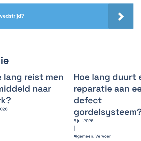
wedstrijd?
ie
 lang reist men
Hoe lang duurt 
iddeld naar
reparatie aan e
rk?
defect
gordelsysteem
 2026
8 juli 2026
r
|
,
Algemeen
Vervoer