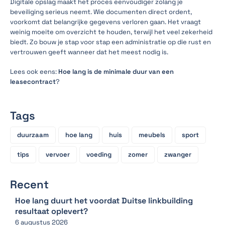
Digitale opslag maakt het proces eenvoudiger zolang je
beveiliging serieus neemt. Wie documenten direct ordent,
voorkomt dat belangrijke gegevens verloren gaan. Het vraagt
weinig moeite om overzicht te houden, terwijl het veel zekerheid
biedt. Zo bouw je stap voor stap een administratie op die rust en
vertrouwen geeft wanneer dat het meest nodig is.
Lees ook eens:
Hoe lang is de minimale duur van een
leasecontract
?
Tags
duurzaam
hoe lang
huis
meubels
sport
tips
vervoer
voeding
zomer
zwanger
Recent
Hoe lang duurt het voordat Duitse linkbuilding
resultaat oplevert?
6 augustus 2026