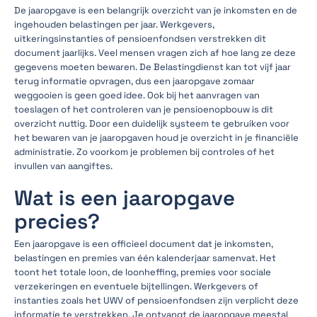
De jaaropgave is een belangrijk overzicht van je inkomsten en de
ingehouden belastingen per jaar. Werkgevers,
uitkeringsinstanties of pensioenfondsen verstrekken dit
document jaarlijks. Veel mensen vragen zich af hoe lang ze deze
gegevens moeten bewaren. De Belastingdienst kan tot vijf jaar
terug informatie opvragen, dus een jaaropgave zomaar
weggooien is geen goed idee. Ook bij het aanvragen van
toeslagen of het controleren van je pensioenopbouw is dit
overzicht nuttig. Door een duidelijk systeem te gebruiken voor
het bewaren van je jaaropgaven houd je overzicht in je financiële
administratie. Zo voorkom je problemen bij controles of het
invullen van aangiftes.
Wat is een jaaropgave
precies?
Een jaaropgave is een officieel document dat je inkomsten,
belastingen en premies van één kalenderjaar samenvat. Het
toont het totale loon, de loonheffing, premies voor sociale
verzekeringen en eventuele bijtellingen. Werkgevers of
instanties zoals het UWV of pensioenfondsen zijn verplicht deze
informatie te verstrekken. Je ontvangt de jaaropgave meestal