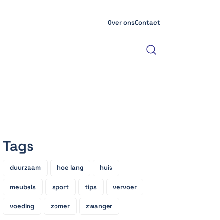
Over ons
Contact
Tags
duurzaam
hoe lang
huis
meubels
sport
tips
vervoer
voeding
zomer
zwanger