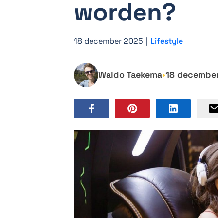
worden?
18 december 2025
|
Lifestyle
Waldo Taekema
•
18 decembe