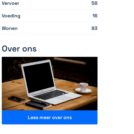
Vervoer
58
Voeding
16
Wonen
83
Over ons
Lees meer over ons